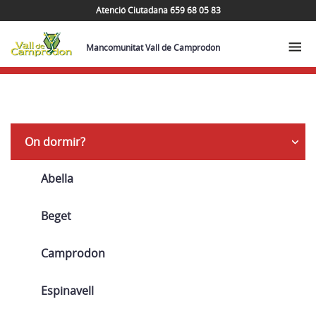
Atenció Ciutadana 659 68 05 83
Mancomunitat Vall de Camprodon
Navega
On dormir?
Abella
Beget
Camprodon
Espinavell