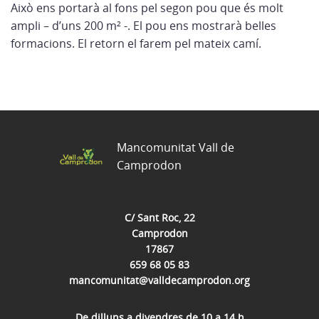
Això ens portarà al fons pel segon pou que és molt
ampli – d’uns 200 m² -. El pou ens mostrarà belles
formacions. El retorn el farem pel mateix camí.
Mancomunitat Vall de
Camprodon
C/ Sant Roc, 22
Camprodon
17867
659 68 05 83
mancomunitat@valldecamprodon.org
De dilluns a divendres de 10 a 14 h