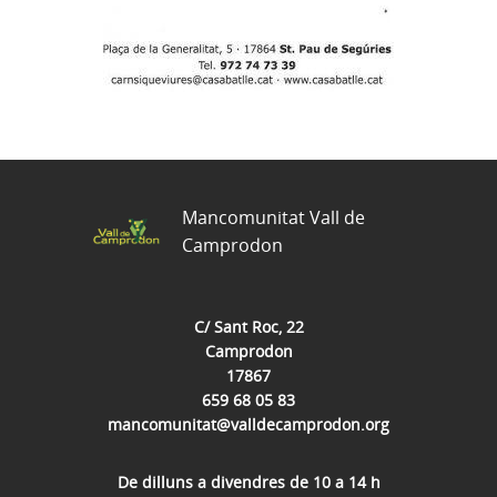
Mancomunitat Vall de
Camprodon
C/ Sant Roc, 22
Camprodon
17867
659 68 05 83
mancomunitat@valldecamprodon.org
De dilluns a divendres de 10 a 14 h