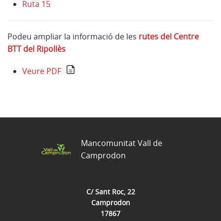
Ruta 15
Podeu ampliar la informació de les
rutes del Centre
BTT del Ripollès
Veure PDF
Mancomunitat Vall de
Camprodon
C/ Sant Roc, 22
Camprodon
17867