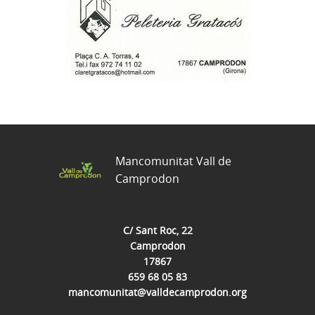
Mancomunitat Vall de
Camprodon
C/ Sant Roc, 22
Camprodon
17867
659 68 05 83
mancomunitat@valldecamprodon.org