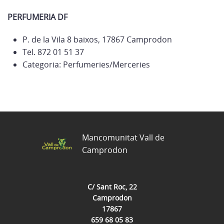
PERFUMERIA DF
P. de la Vila 8 baixos, 17867 Camprodon
Tel. 872 01 51 37
Categoria: Perfumeries/Merceries
Mancomunitat Vall de
Camprodon
C/ Sant Roc, 22
Camprodon
17867
659 68 05 83