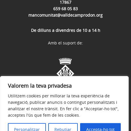
17867
659 68 05 83
mancomunitat@valldecamprodon.org
De dilluns a divendres de 10 a 14 h
Amb el suport de:
Valorem la teva privadesa
Utilitzem cookies per millorar la teva experiència de
navegació, publicar anuncis o contingut personalitzats i
analitzar el nostre trànsit. En fer clic a "Acceptar-ho tot",
acceptes l'ús que fem de les cookies.
Avís legal
Política de privacitat
Accessibilitat
© 2026
Mancomunitat Vall de Camprodon
Personalitzar
Rebutjar
Accepta-ho tot