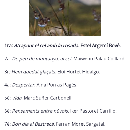
1ra:
Atrapant el cel amb la rosada
. Estel Argemí Bové.
2a:
De peu de muntanya, al cel
. Maïwenn Palau Coillard.
3r
: Hem quedat glaçats
. Eloi Hortet Hidalgo.
4a:
Despertar
. Aina Porras Pagès.
5è:
Vida
. Marc Suñer Carbonell.
6è:
Pensaments entre núvols
. Iker Pastoret Carrillo.
7è:
Bon dia al Bestrecà
. Ferran Moret Sargatal.