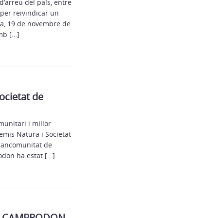
’arreu del país, entre
per reivindicar un
ona, 19 de novembre de
mb […]
Societat de
unitari i millor
remis Natura i Societat
 Mancomunitat de
odon ha estat […]
DE CAMPRODON.