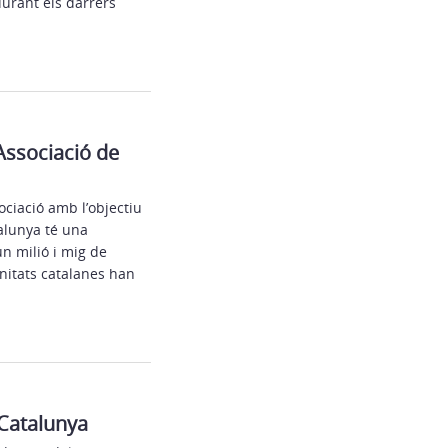
durant els darrers
Associació de
ciació amb l’objectiu
alunya té una
n milió i mig de
nitats catalanes han
 Catalunya