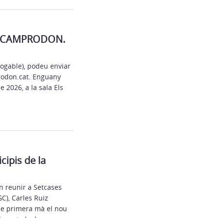
E CAMPRODON.
rrogable), podeu enviar
prodon.cat. Enguany
 2026, a la sala Els
cipis de la
 reunir a Setcases
C), Carles Ruiz
r de primera mà el nou