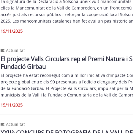
La signatura de la Declaració a Solsona uneix vuit mancomunitats d
elles la Mancomunitat de la Vall de Camprodon, en un front comú 
accés just als recursos públics i reforçar la cooperació local Sols
2025. Les mancomunitats catalanes han fet avui un pas històric a
19/11/2025
Actualitat
El projecte Valls Circulars rep el Premi Natura i 
Fundació Girbau
El projecte ha estat reconegut com a millor iniciativa d’Impacte Com
projecte global entre els 90 presentats a l’edició d’enguany dels P
de la Fundació Girbau El Projecte Valls Circulars, impulsat per la
municipis de la Vall i la Fundació Comunitària de la Vall de Campr
15/11/2025
Actualitat
XXIIè CONCURS DE FOTOGRAFIA DE LA VALL 