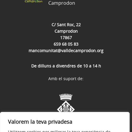
Camprodon
C/ Sant Roc, 22
Camprodon
17867
659 68 05 83
mancomunitat@valldecamprodon.org
De dilluns a divendres de 10 a 14 h
Amb el suport de:
Valorem la teva privadesa
Utilitzem cookies per millorar la teva experiència de